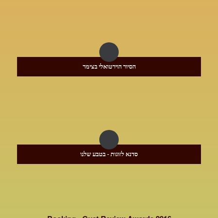
הסיור הוירטואלי בצימר
סדנא לזוגות - בטבע שלנו