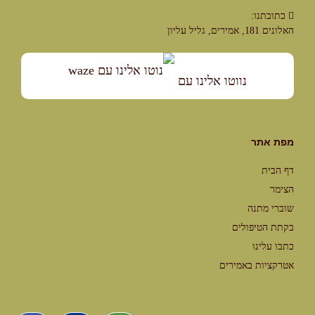
כתובתנו:
האלונים 181, אמירים, גליל עליון
נווטו אלינו עם
מפת אתר
דף הבית
הצימר
שוברי מתנה
בקתת הטיפולים
כתבו עלינו
אטרקציות באמירים