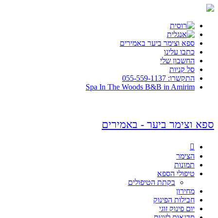
ספא וצימר ביער באמירים
כתבו עלינו
החשבון שלי
סל קניות
התקשרו: 055-559-1137
Spa In The Woods B&B in Amirim
ספא וצימר ביער - באמירים

הצימר
תמונות
טיפולי הספא
בקתת הטיפולים
מחירון
חבילות הפינוק
יום פינוק זוגי
סדנאות לזוגות