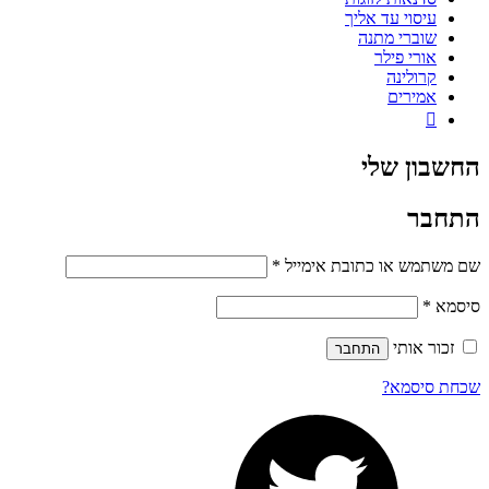
עיסוי עד אליך
שוברי מתנה
אורי פילר
קרולינה
אמירים

החשבון שלי
התחבר
שם משתמש או כתובת אימייל
*
סיסמא
*
זכור אותי
התחבר
שכחת סיסמא?