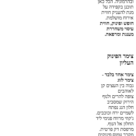
ובהרמוניה. הכל כאן
תוכנן בקפידה על
מנת להעניק חווית
אירוח מושלמת.
חופש ופינוק, חווית
עיסוי משחררת
מענגת ומרפאה.
צימר הפינוק
העליון
צימר אחד בלבד -
צימר לזוג
גבוה בין העצים קן
לאוהבים
צופה להרים ולנוף
הירוק שמסביב
חלון הגג נפתח
לשמיים ירח וכוכבים.
ג'קוזי מרווח פנימי ליד
החלון אל הנוף.
מרפסת דק פרטית.
מקרר עמוס פינוקים