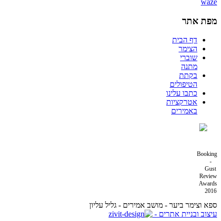
מפת אתר
דף הבית
הצימר
שוברי
מתנה
בקתת
הטיפולים
כתבו עלינו
אטרקציות
באמירים
Booking
-
Gust
Review
Awards
2016
ספא וצימר ביער - מושב אמירים - גליל עליון
עיצוב ובניית אתרים -