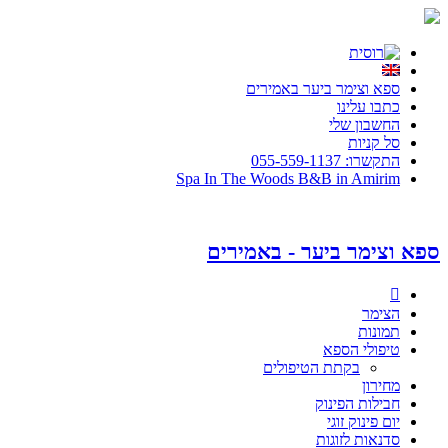
ספא וצימר ביער באמירים
כתבו עלינו
החשבון שלי
סל קניות
התקשרו: 055-559-1137
Spa In The Woods B&B in Amirim
ספא וצימר ביער - באמירים

הצימר
תמונות
טיפולי הספא
בקתת הטיפולים
מחירון
חבילות הפינוק
יום פינוק זוגי
סדנאות לזוגות