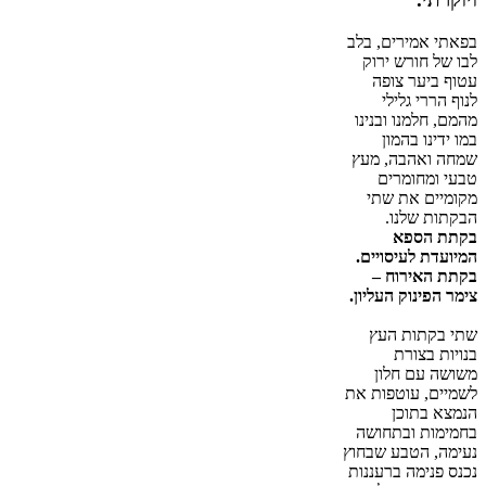
בפאתי אמירים, בלב
לבו של חורש ירוק
עטוף ביער צופה
לנוף הררי גלילי
מהמם, חלמנו ובנינו
במו ידינו בהמון
שמחה ואהבה, מעץ
טבעי ומחומרים
מקומיים את שתי
הבקתות שלנו.
בקתת הספא
המיועדת לעיסויים.
בקתת האירוח –
צימר הפינוק העליון.
שתי בקתות העץ
בנויות בצורת
משושה עם חלון
לשמיים, עוטפות את
הנמצא בתוכן
בחמימות ובתחושה
נעימה, הטבע שבחוץ
נכנס פנימה ברעננות