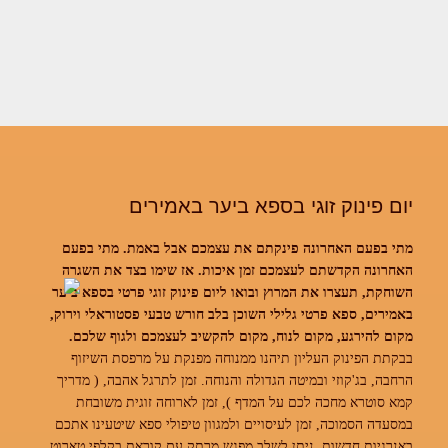
יום פינוק זוגי בספא ביער באמירים
מתי בפעם האחרונה פינקתם את עצמכם אבל באמת. מתי בפעם
האחרונה הקדשתם לעצמכם זמן איכות. אז שימו בצד את השגרה
השוחקת, תעצרו את המרוץ ובואו ליום פינוק זוגי פרטי בספא ביער
באמירים, ספא פרטי גלילי השוכן בלב חורש טבעי פסטוראלי וירוק,
מקום להירגע, מקום לנוח, מקום להקשיב לעצמכם ולגוף שלכם.
בבקתת הפינוק העליון תיהנו ממנוחה מפנקת על מרפסת השיזוף
הרחבה, בג'קוזי ובמיטה הגדולה והנוחה. זמן לתרגל אהבה, ( מדריך
קמא סוטרא מחכה לכם על המדף ), זמן לארוחה זוגית משובחת
במסעדה הסמוכה, זמן לעיסויים ולמגוון טיפולי ספא שיטעינו אתכם
באנרגיות חדשות. ניתן לשלב מפגש מרתק עם קוראת בקלפי טארוט,