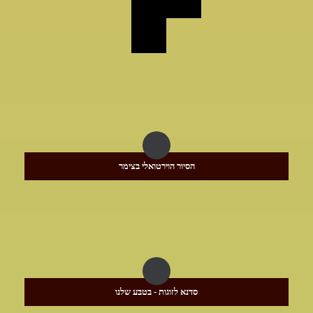
הסיור הוירטואלי בצימר
סדנא לזוגות - בטבע שלנו