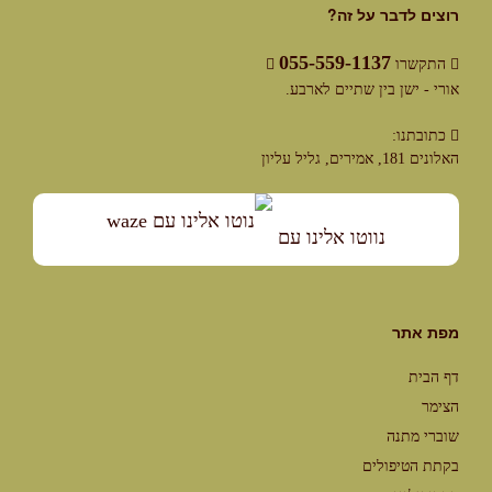
רוצים לדבר על זה?
055-559-1137
התקשרו
אורי - ישן בין שתיים לארבע.
כתובתנו:
האלונים 181, אמירים, גליל עליון
נווטו אלינו עם
מפת אתר
דף הבית
הצימר
שוברי מתנה
בקתת הטיפולים