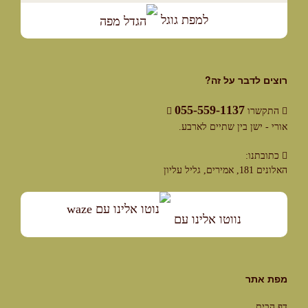
למפת גוגל
רוצים לדבר על זה?
055-559-1137
התקשרו
אורי - ישן בין שתיים לארבע.
כתובתנו:
האלונים 181, אמירים, גליל עליון
נווטו אלינו עם
מפת אתר
דף הבית