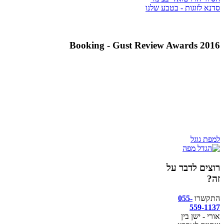
סדנא לזוגות - בטבע שלנו
Booking - Gust Review Awards 2016
למפת גוגל
רוצים לדבר על
זה?
התקשרו
055-
559-1137
אורי - ישן בין