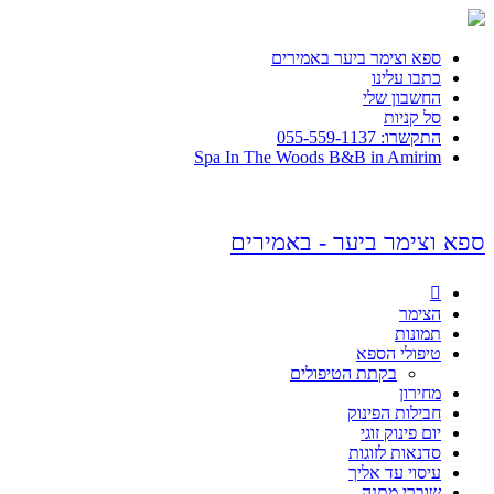
ספא וצימר ביער באמירים
כתבו עלינו
החשבון שלי
סל קניות
התקשרו: 055-559-1137
Spa In The Woods B&B in Amirim
ספא וצימר ביער - באמירים

הצימר
תמונות
טיפולי הספא
בקתת הטיפולים
מחירון
חבילות הפינוק
יום פינוק זוגי
סדנאות לזוגות
עיסוי עד אליך
שוברי מתנה