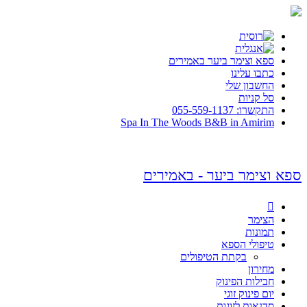
ספא וצימר ביער באמירים
כתבו עלינו
החשבון שלי
סל קניות
התקשרו: 055-559-1137
Spa In The Woods B&B in Amirim
ספא וצימר ביער - באמירים

הצימר
תמונות
טיפולי הספא
בקתת הטיפולים
מחירון
חבילות הפינוק
יום פינוק זוגי
סדנאות לזוגות