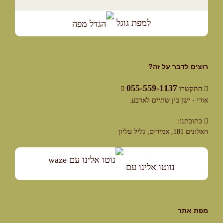
למפת גוגל
רוצים לדבר על זה?
055-559-1137
התקשרו
אורי - ישן בין שתיים לארבע.
כתובתנו:
האלונים 181, אמירים, גליל עליון
נווטו אלינו עם
מפת אתר