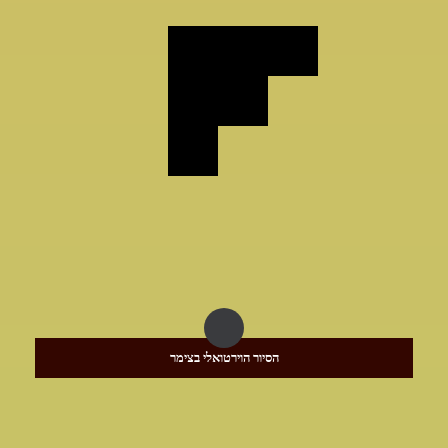
הסיור הוירטואלי בצימר