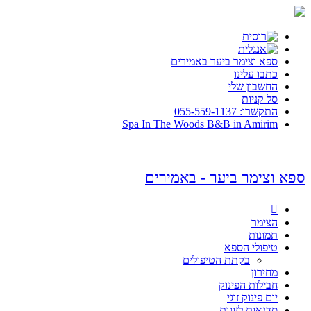
ספא וצימר ביער באמירים
כתבו עלינו
החשבון שלי
סל קניות
התקשרו: 055-559-1137
Spa In The Woods B&B in Amirim
ספא וצימר ביער - באמירים

הצימר
תמונות
טיפולי הספא
בקתת הטיפולים
מחירון
חבילות הפינוק
יום פינוק זוגי
סדנאות לזוגות