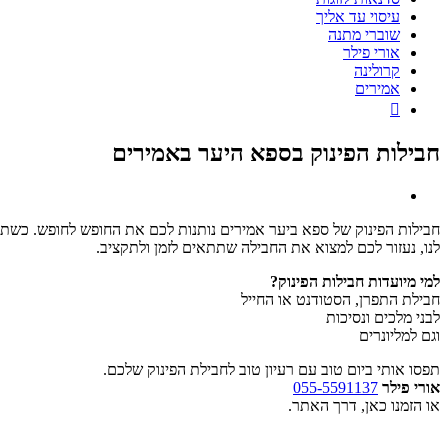
עיסוי עד אליך
שוברי מתנה
אורי פילר
קרולינה
אמירים

חבילות הפינוק בספא היער באמירים
חבילות הפינוק של ספא ביער אמירים נותנות לכם את החופש לחופש. כשתפ
לנו, נעזור לכם למצוא את החבילה שתתאים לזמן ולתקציב.
למי מיועדות חבילות הפינוק?
חבילת התפרן, הסטודנט או החייל
לבני מלכים ונסיכות
וגם למליונרים
תפסו אותי ביום טוב עם רעיון טוב לחבילת הפינוק שלכם.
אורי פילר
055-5591137
או הזמנו כאן, דרך האתר.