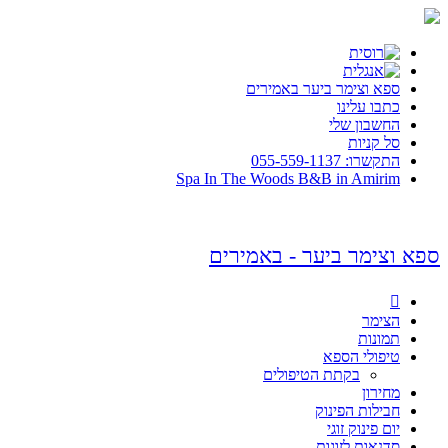
ספא וצימר ביער באמירים
כתבו עלינו
החשבון שלי
סל קניות
התקשרו: 055-559-1137
Spa In The Woods B&B in Amirim
ספא וצימר ביער - באמירים

הצימר
תמונות
טיפולי הספא
בקתת הטיפולים
מחירון
חבילות הפינוק
יום פינוק זוגי
סדנאות לזוגות