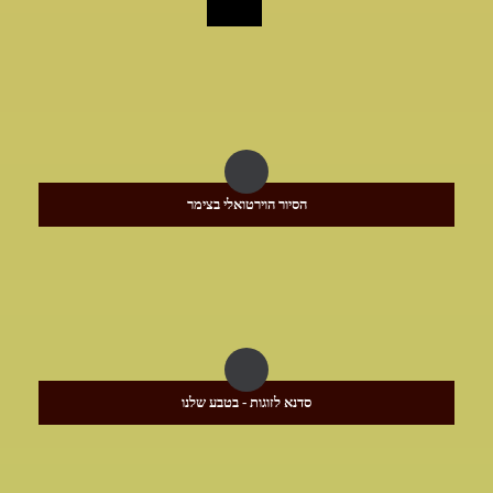
הסיור הוירטואלי בצימר
סדנא לזוגות - בטבע שלנו