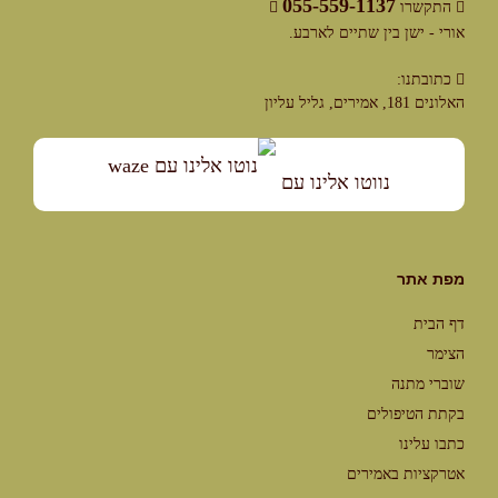
055-559-1137
התקשרו
אורי - ישן בין שתיים לארבע.
כתובתנו:
האלונים 181, אמירים, גליל עליון
נווטו אלינו עם
מפת אתר
דף הבית
הצימר
שוברי מתנה
בקתת הטיפולים
כתבו עלינו
אטרקציות באמירים