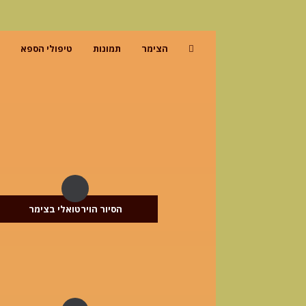
הצימר
תמונות
טיפולי הספא

הסיור הוירטואלי בצימר