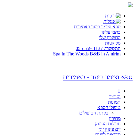
ספא וצימר ביער באמירים
כתבו עלינו
החשבון שלי
סל קניות
התקשרו: 055-559-1137
Spa In The Woods B&B in Amirim
ספא וצימר ביער - באמירים

הצימר
תמונות
טיפולי הספא
בקתת הטיפולים
מחירון
חבילות הפינוק
יום פינוק זוגי
סדנאות לזוגות