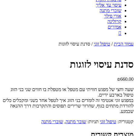
עיסוי עד אליך
שוברי מתנה
אורי פילר
קרולינה
אמירים

עמוד הבית
/
טיפול זוגי
/ סדנת עיסוי לזוגות
סדנת עיסוי לזוגות
₪
660.00
שעה וחצי של מפגש חוויתי עם מטפל או מטפלת בו חווים שני בני הזוג
טיפול בארבע ידיים.
במפגש זוגי אנטימי זה לומדים בני הזוג איך לטפל אחד בשני ומקבלים כלים
להורדת מתחים בגוף, שחרור שרירים תפוסים והתקרבות דרך ההנאה
שבמגע.
קטגוריה:
טיפול זוגי
תגיות:
שובר מתנה
,
שוברי מתנה
מוצרים קשורים