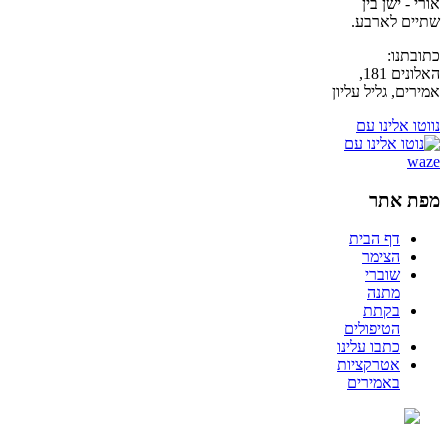
אורי - ישן בין
שתיים לארבע.
כתובתנו:
האלונים 181,
אמירים, גליל עליון
נווטו אלינו עם
מפת אתר
דף הבית
הצימר
שוברי
מתנה
בקתת
הטיפולים
כתבו עלינו
אטרקציות
באמירים