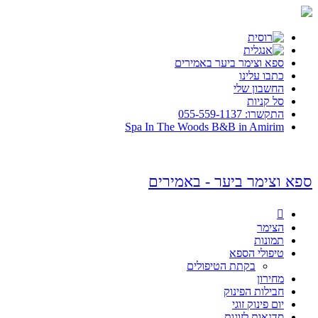
ספא וצימר ביער באמירים
כתבו עלינו
החשבון שלי
סל קניות
התקשרו: 055-559-1137
Spa In The Woods B&B in Amirim
ספא וצימר ביער - באמירים

הצימר
תמונות
טיפולי הספא
בקתת הטיפולים
מחירון
חבילות הפינוק
יום פינוק זוגי
סדנאות לזוגות