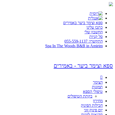
ספא וצימר ביער באמירים
כתבו עלינו
החשבון שלי
סל קניות
התקשרו: 055-559-1137
Spa In The Woods B&B in Amirim
ספא וצימר ביער - באמירים

הצימר
תמונות
טיפולי הספא
בקתת הטיפולים
מחירון
חבילות הפינוק
יום פינוק זוגי
סדנאות לזוגות