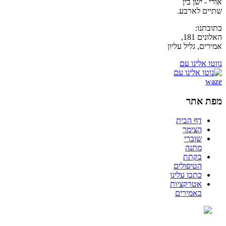
אורי - ישן בין
שתיים לארבע.
כתובתנו:
האלונים 181,
אמירים, גליל עליון
נווטו אלינו עם
מפת אתר
דף הבית
הצימר
שוברי
מתנה
בקתת
הטיפולים
כתבו עלינו
אטרקציות
באמירים