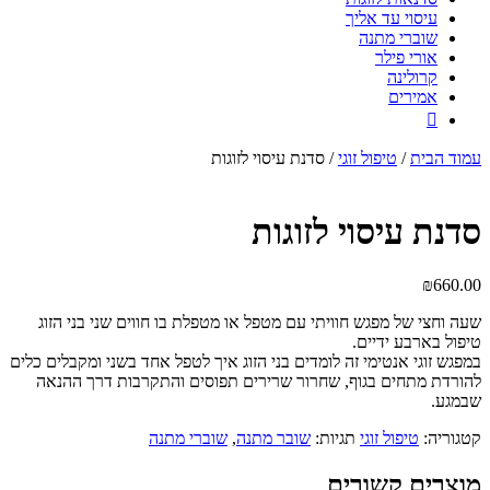
עיסוי עד אליך
שוברי מתנה
אורי פילר
קרולינה
אמירים

עמוד הבית
/
טיפול זוגי
/ סדנת עיסוי לזוגות
סדנת עיסוי לזוגות
₪
660.00
שעה וחצי של מפגש חוויתי עם מטפל או מטפלת בו חווים שני בני הזוג
טיפול בארבע ידיים.
במפגש זוגי אנטימי זה לומדים בני הזוג איך לטפל אחד בשני ומקבלים כלים
להורדת מתחים בגוף, שחרור שרירים תפוסים והתקרבות דרך ההנאה
שבמגע.
קטגוריה:
טיפול זוגי
תגיות:
שובר מתנה
,
שוברי מתנה
מוצרים קשורים