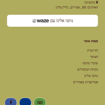
כתובתנו:
האלונים 181, אמירים, גליל עליון
נווטו אלינו עם
מפת אתר
דף הבית
הצימר
שוברי מתנה
בקתת הטיפולים
כתבו עלינו
אטרקציות באמירים