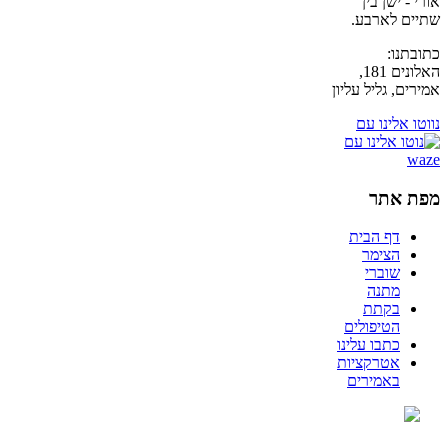
אורי - ישן בין
שתיים לארבע.
כתובתנו:
האלונים 181,
אמירים, גליל עליון
נווטו אלינו עם
מפת אתר
דף הבית
הצימר
שוברי
מתנה
בקתת
הטיפולים
כתבו עלינו
אטרקציות
באמירים