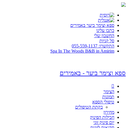
ספא וצימר ביער באמירים
כתבו עלינו
החשבון שלי
סל קניות
התקשרו: 055-559-1137
Spa In The Woods B&B in Amirim
ספא וצימר ביער - באמירים

הצימר
תמונות
טיפולי הספא
בקתת הטיפולים
מחירון
חבילות הפינוק
יום פינוק זוגי
סדנאות לזוגות