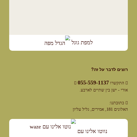
למפת גוגל
רוצים לדבר על זה?
055-559-1137
התקשרו
אורי - ישן בין שתיים לארבע.
כתובתנו:
האלונים 181, אמירים, גליל עליון
נווטו אלינו עם